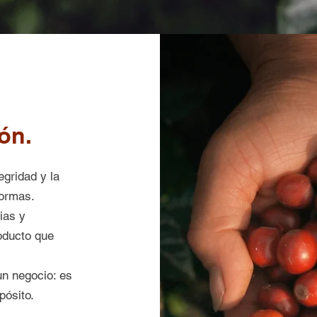
ón.
egridad y la
formas.
ias y
oducto que
un negocio: es
pósito.