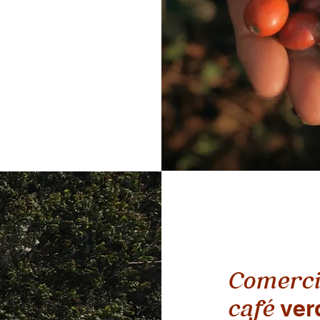
Comerci
café
verd